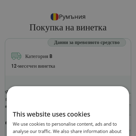
Румъния
Покупка на винетка
Данни за превозното средство
Категория B
12-месечен винетка
Код на държавата
Изберете държава
Държавата, в която е регистрирано
превозното средство
This website uses cookies
Регистрационен номер
We use cookies to personalise content, ads and to
analyse our traffic. We also share information about