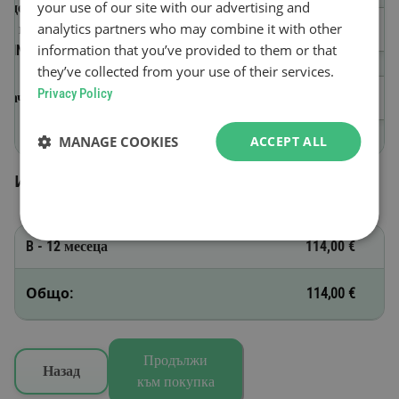
your use of our site with our advertising and
Идентификационен номер
analytics partners who may combine it with other
на превозното средство
information that you’ve provided to them or that
(VIN)
they’ve collected from your use of their services.
Privacy Policy
Начало на валидността
MANAGE COOKIES
ACCEPT ALL
Избрани винетки
B - 12 месеца
114,00 €
Общо:
114,00 €
Продължи
Назад
към покупка