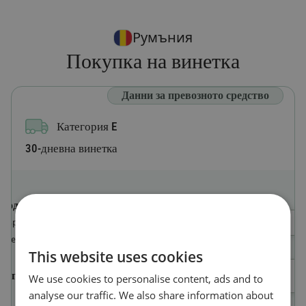
Румъния
Покупка на винетка
Данни за превозното средство
Категория E
30-дневна винетка
Код на държавата
Изберете държава
Държавата, в която е регистрирано
превозното средство
This website uses cookies
Регистрационен номер
We use cookies to personalise content, ads and to
analyse our traffic. We also share information about