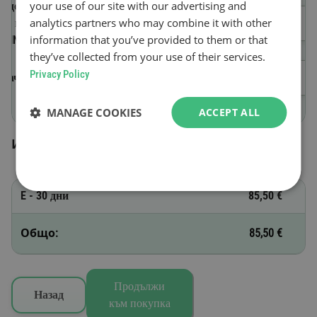
your use of our site with our advertising and
Идентификационен номер
analytics partners who may combine it with other
на превозното средство
information that you’ve provided to them or that
(VIN)
they’ve collected from your use of their services.
Privacy Policy
Начало на валидността
MANAGE COOKIES
ACCEPT ALL
Избрани винетки
E - 30 дни
85,50 €
Общо:
85,50 €
Продължи
Назад
към покупка