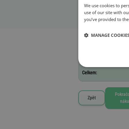
We use cookies to pers
Začátek platnosti
use of our site with o
you’ve provided to them
MANAGE COOKIE
Vybrané silniční známky
A - 10 dní
Celkem:
Pokračo
Zpět
náku