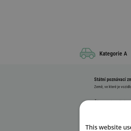
Kategorie A
Státní poznávací z
Země, ve které je vozidl
Číslo registrační z
Identifikační číslo 
This website us