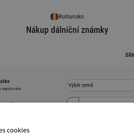
Rumunsko
Nákup dálniční známky
Sil
načka
Výběr země
o registrováno
načky
vozidla (VIN)
es cookies