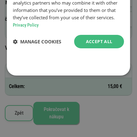
analytics partners who may combine it with other
(VIN)
information that you’ve provided to them or that
they’ve collected from your use of their services.
Začátek platnosti
Privacy Policy
MANAGE COOKIES
ACCEPT ALL
Vybrané silniční známky
A - 60 dní
15,00 €
Celkem:
15,00 €
Pokračovat k
Zpět
nákupu