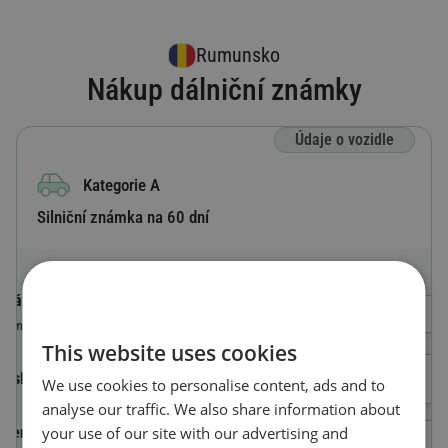
Rumunsko
Nákup dálniční známky
Údaje o vozidle
Kategorie A
Silniční známka na 60 dní
Státní poznávací značka
Výběr země
Země, ve které je vozidlo registrováno
This website uses cookies
Číslo registrační značky
We use cookies to personalise content, ads and to
analyse our traffic. We also share information about
your use of our site with our advertising and
Identifikační číslo vozidla