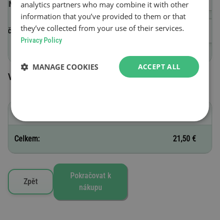
analytics partners who may combine it with other
(VIN)
information that you’ve provided to them or that
they’ve collected from your use of their services.
Začátek platnosti
Privacy Policy
MANAGE COOKIES
ACCEPT ALL
Vybrané silniční známky
B - 30 dní
21,50 €
Celkem:
21,50 €
Pokračovat k
Zpět
nákupu