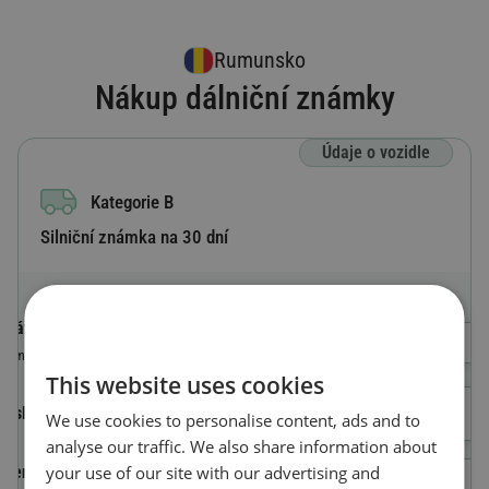
Rumunsko
Nákup dálniční známky
Údaje o vozidle
Kategorie B
Silniční známka na 30 dní
Státní poznávací značka
Výběr země
Země, ve které je vozidlo registrováno
This website uses cookies
Číslo registrační značky
We use cookies to personalise content, ads and to
analyse our traffic. We also share information about
your use of our site with our advertising and
Identifikační číslo vozidla