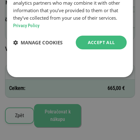
analytics partners who may combine it with other
(VIN)
information that you’ve provided to them or that
they’ve collected from your use of their services.
Začátek platnosti
Privacy Policy
MANAGE COOKIES
ACCEPT ALL
Vybrané silniční známky
D - 12 měsíců
665,00 €
Celkem:
665,00 €
Pokračovat k
Zpět
nákupu