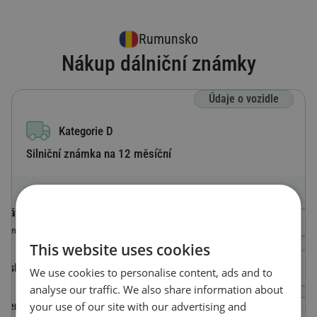
Rumunsko
Nákup dálniční známky
Údaje o vozidle
Kategorie D
Silniční známka na 12 měsíční
Státní poznávací značka
Výběr země
Země, ve které je vozidlo registrováno
This website uses cookies
Číslo registrační značky
We use cookies to personalise content, ads and to
analyse our traffic. We also share information about
your use of our site with our advertising and
Identifikační číslo vozidla