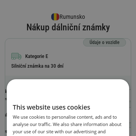
Rumunsko
Nákup dálniční známky
Údaje o vozidle
Kategorie E
Silniční známka na 30 dní
Státní poznávací značka
Výběr země
Země, ve které je vozidlo registrováno
This website uses cookies
Číslo registrační značky
We use cookies to personalise content, ads and to
analyse our traffic. We also share information about
your use of our site with our advertising and
Identifikační číslo vozidla