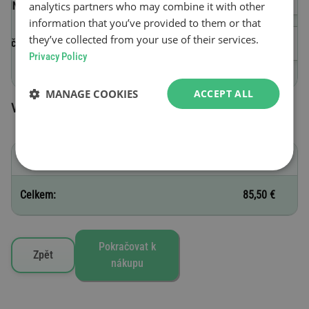
analytics partners who may combine it with other
(VIN)
information that you’ve provided to them or that
they’ve collected from your use of their services.
Začátek platnosti
Privacy Policy
MANAGE COOKIES
ACCEPT ALL
Vybrané silniční známky
E - 30 dní
85,50 €
Celkem:
85,50 €
Pokračovat k
Zpět
nákupu