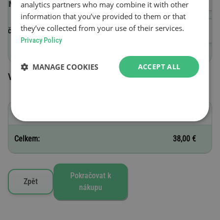
analytics partners who may combine it with other
(VIN)
information that you’ve provided to them or that
they’ve collected from your use of their services.
Začátek platnosti
Privacy Policy
MANAGE COOKIES
ACCEPT ALL
Vybrané silniční známky
G - 30 dní
38,00 €
Celkem:
38,00 €
Pokračovat k
Zpět
nákupu