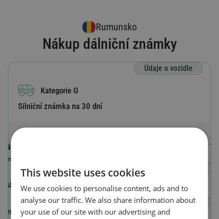
Rumunsko
Nákup dálniční známky
Údaje o vozidle
Kategorie G
Silniční známka na 30 dní
Státní poznávací značka
Výběr země
Země, ve které je vozidlo registrováno
This website uses cookies
Číslo registrační značky
We use cookies to personalise content, ads and to
analyse our traffic. We also share information about
your use of our site with our advertising and
Identifikační číslo vozidla