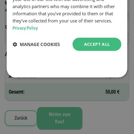
Fahrzeug-
analytics partners who may combine it with other
Identifizierungsnummer (FIN)
information that you’ve provided to them or that
they’ve collected from your use of their services.
Beginn der Gültigkeit
Privacy Policy
MANAGE COOKIES
ACCEPT ALL
Ausgewählte Vignetten
A - 12 Monate
50,00 €
Gesamt:
50,00 €
Weiter zum
Zurück
Kauf