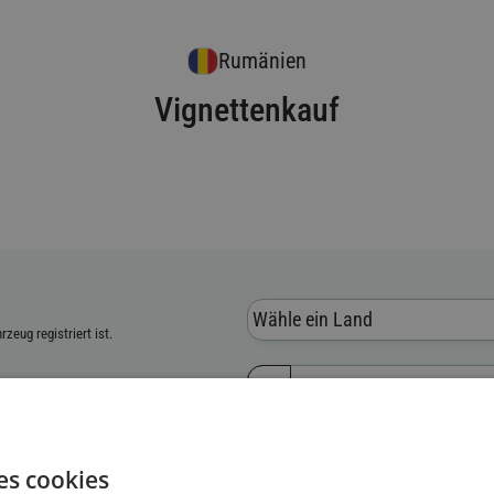
Rumänien
Vignettenkauf
Wähle ein Land
zeug registriert ist.
ierungsnummer (FIN)
es cookies