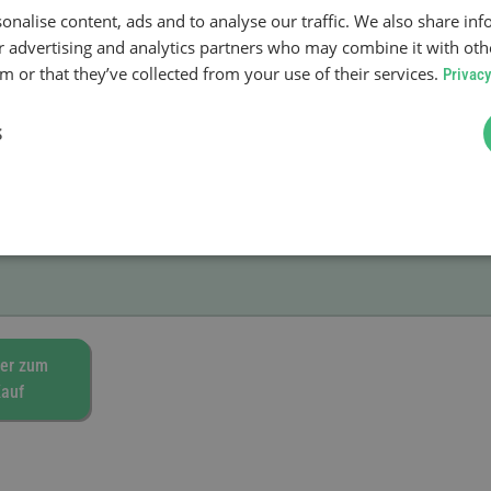
onalise content, ads and to analyse our traffic. We also share in
it
ur advertising and analytics partners who may combine it with oth
 or that they’ve collected from your use of their services.
Privacy
S
er zum
auf