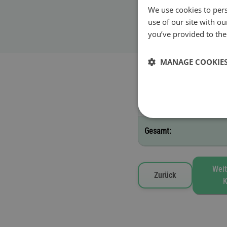
We use cookies to pers
Beginn der Gültigke
use of our site with o
you’ve provided to them
MANAGE COOKIE
Ausgewählte Vignetten
C - 30 Tage
Gesamt:
Weit
Zurück
K