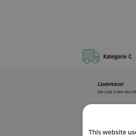
Kategorie C
Länderkürzel
Das Land, in dem das Fahr
Kennzeichen
Fahrzeug-Identifiz
This website us