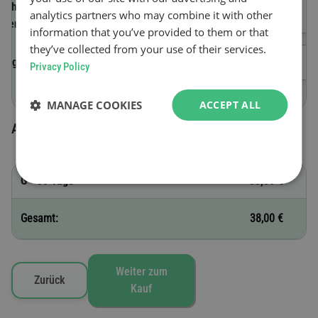
Fahrzeug-
analytics partners who may combine it with other
Identifizierungsnummer (FIN)
information that you’ve provided to them or that
they’ve collected from your use of their services.
Beginn der Gültigkeit
Privacy Policy
MANAGE COOKIES
ACCEPT ALL
Ausgewählte Vignetten
G - 30 Tage
38,00 €
Gesamt:
38,00 €
Weiter zum
Zurück
Kauf