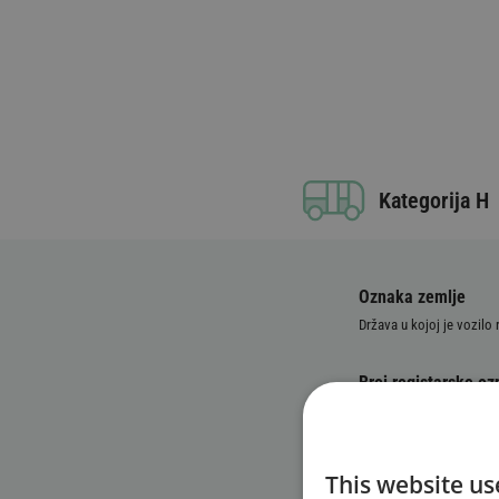
Kategorija H
Oznaka zemlje
Država u kojoj je vozilo 
Broj registarske o
Identifikacijski broj
This website us