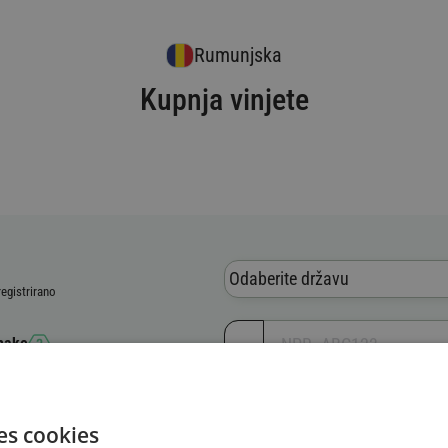
Rumunjska
Kupnja vinjete
Odaberite državu
registrirano
znake
 vozila (VIN)
es cookies