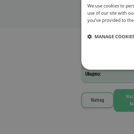
We use cookies to pers
Datum početka valj
use of our site with o
you’ve provided to them
Odabrane vinjete
MANAGE COOKIE
H - 12 mjeseci
Ukupno:
Nas
Natrag
ku