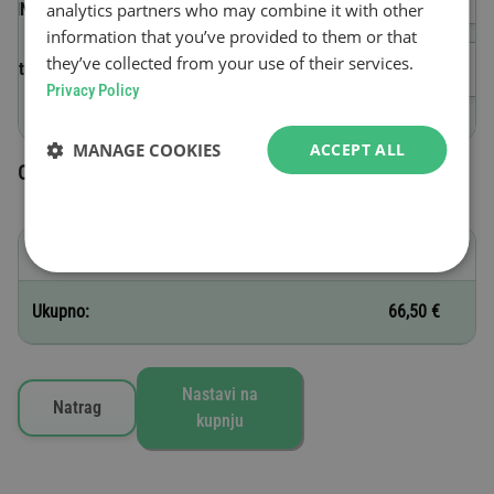
analytics partners who may combine it with other
(VIN)
information that you’ve provided to them or that
they’ve collected from your use of their services.
Datum početka valjanosti
Privacy Policy
MANAGE COOKIES
ACCEPT ALL
Odabrane vinjete
H - 30 dana
66,50 €
Ukupno:
66,50 €
Nastavi na
Natrag
kupnju