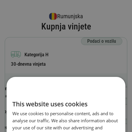
Rumunjska
Kupnja vinjete
Podaci o vozilu
Kategorija H
30-dnevna vinjeta
Oznaka zemlje
Odaberite državu
Država u kojoj je vozilo registrirano
This website uses cookies
Broj registarske oznake
We use cookies to personalise content, ads and to
analyse our traffic. We also share information about
your use of our site with our advertising and
Identifikacijski broj vozila