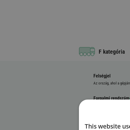
F kategória
Felségjel
Az ország, ahol a gépjár
Forgalmi rendszám
Jármű azonosító s
This website us