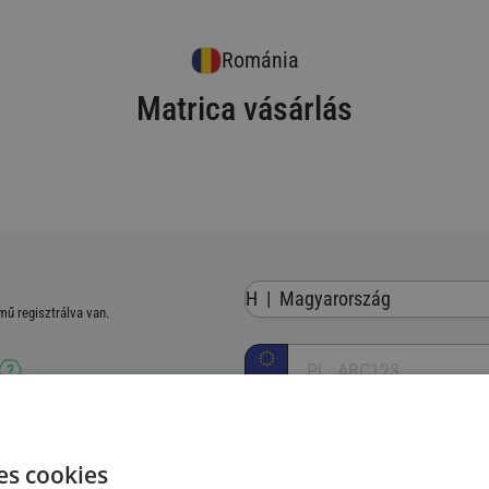
Románia
Matrica vásárlás
H
|
Magyarország
mű regisztrálva van.
H
záma (VIN)
es cookies