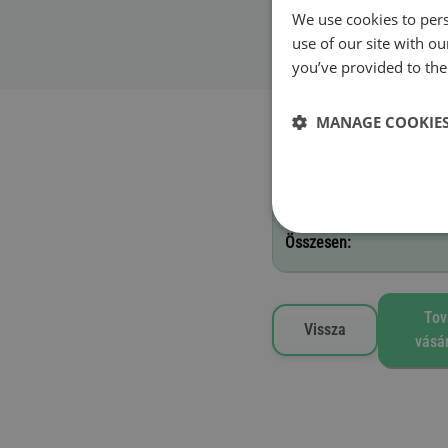
We use cookies to pers
Érvényesség kezde
use of our site with o
you’ve provided to them
Kiválasztott útdíj matric
MANAGE COOKIE
F - 12 hónap
Összesen:
Tov
Vissza
vásá