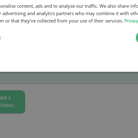
onalise content, ads and to analyse our traffic. We also share in
te
ur advertising and analytics partners who may combine it with oth
 or that they’ve collected from your use of their services.
Privacy
ák
S
ább a
rláshoz