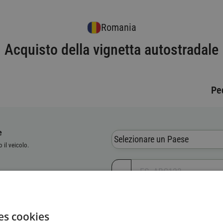
Romania
Acquisto della vignetta autostradale
Pe
e
Selezionare un Paese
o il veicolo.
vo del veicolo (VIN)
es cookies