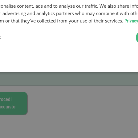
onalise content, ads and to analyse our traffic. We also share in
ur advertising and analytics partners who may combine it with oth
 del giorno dell’acquisto.
 or that they’ve collected from your use of their services.
Privacy
S
rocedi
’acquisto