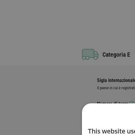
Categoria E
Sigla internazional
Il paese in cui è registrat
Numero di targa
Numero identificati
This website us