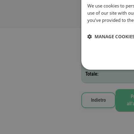
Inizio validità
We use cookies to pers
use of our site with o
Valida fino alle ore 23:59
you’ve provided to them
Pedaggi selezionati
MANAGE COOKIE
E - 1 giorno
Totale:
P
Indietro
all