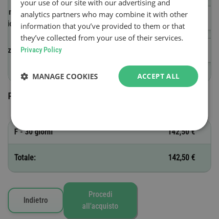
your use of our site with our advertising and
Numero identificativo del
analytics partners who may combine it with other
veicolo (VIN)
information that you’ve provided to them or that
they’ve collected from your use of their services.
Inizio validità
Privacy Policy
MANAGE COOKIES
ACCEPT ALL
Pedaggi selezionati
F - 30 giorni
142,50 €
Totale:
142,50 €
Procedi
Indietro
all’acquisto