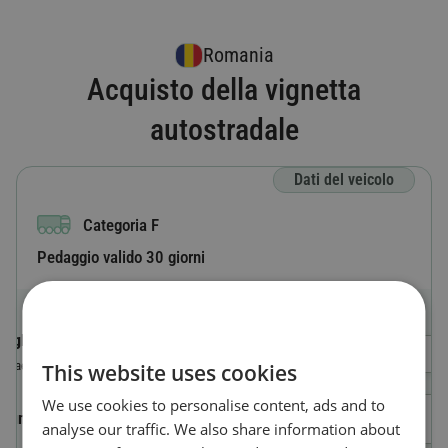
Romania
Acquisto della vignetta
autostradale
Dati del veicolo
Categoria F
Pedaggio valido 30 giorni
Sigla internazionale
Selezionare un Paese
Il paese in cui è registrato il veicolo.
This website uses cookies
We use cookies to personalise content, ads and to
Numero di targa
analyse our traffic. We also share information about