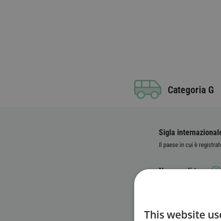
Categoria G
Sigla internazional
Il paese in cui è registrat
Numero di targa
Numero identificati
This website us