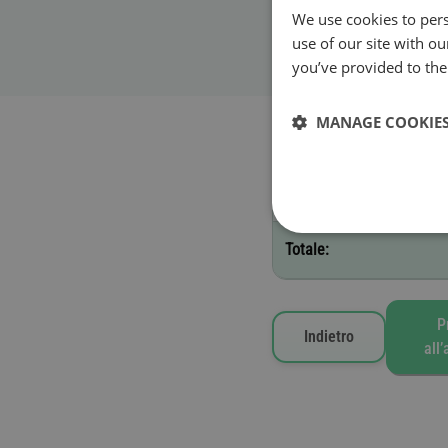
We use cookies to pers
Inizio validità
use of our site with o
you’ve provided to them
MANAGE COOKIE
Pedaggi selezionati
G - 1 settimana
Totale:
P
Indietro
all