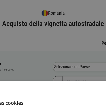
Romania
Acquisto della vignetta autostradale
Pe
e
Selezionare un Paese
o il veicolo.
vo del veicolo (VIN)
es cookies