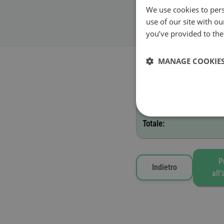
We use cookies to pers
Inizio validità
use of our site with o
you’ve provided to them
Pedaggi selezionati
MANAGE COOKIE
H - 12 mesi
Totale:
P
Indietro
all