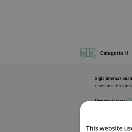
Categoria H
Sigla internazional
Il paese in cui è registrat
Numero di targa
Numero identificati
This website us