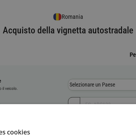
Romania
Acquisto della vignetta autostradale
Pe
e
Selezionare un Paese
o il veicolo.
vo del veicolo (VIN)
es cookies