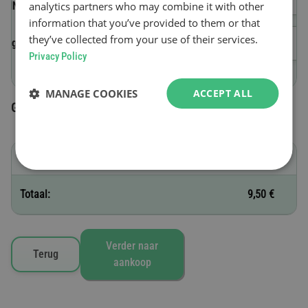
analytics partners who may combine it with other
(VIN)
information that you’ve provided to them or that
they’ve collected from your use of their services.
Begindatum van geldigheid
Privacy Policy
MANAGE COOKIES
ACCEPT ALL
Geselecteerde tolvignetten
A - 30 dagen
9,50 €
Totaal:
9,50 €
Verder naar
Terug
aankoop