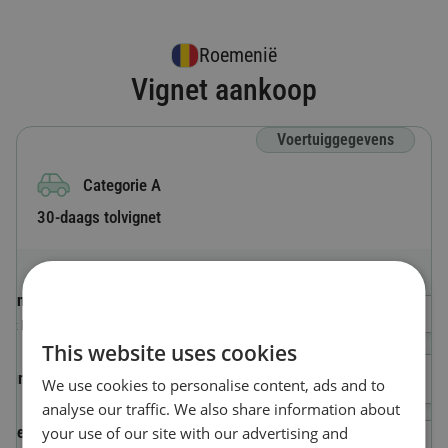
Roemenië
Vignet aankoop
Voertuiggegevens
Categorie A
30-daags tolvignet
Kentekenland
Selecteer een land
Het land waarin het voertuig is geregistreerd
This website uses cookies
Nummerplaat
We use cookies to personalise content, ads and to
analyse our traffic. We also share information about
your use of our site with our advertising and
Voertuigidentificatienummer