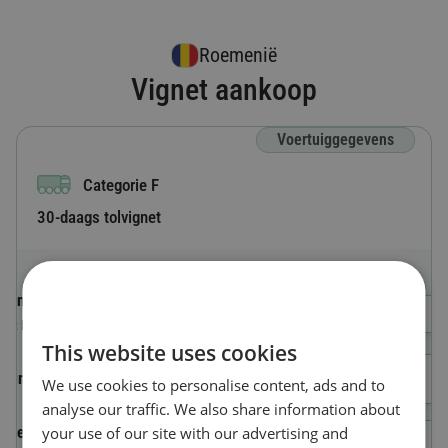
Roemenië
Vignet aankoop
Voertuiggegevens
Categorie F
30-daags tolvignet
Kentekenland
Selecteer een land
Het land waarin het voertuig is geregistreerd
This website uses cookies
Nummerplaat
We use cookies to personalise content, ads and to
analyse our traffic. We also share information about
your use of our site with our advertising and
Voertuigidentificatienummer