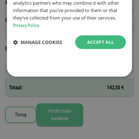
analytics partners who may combine it with other
(VIN)
information that you’ve provided to them or that
they’ve collected from your use of their services.
Begindatum van geldigheid
Privacy Policy
MANAGE COOKIES
ACCEPT ALL
Geselecteerde tolvignetten
F - 30 dagen
142,50 €
Totaal:
142,50 €
Verder naar
Terug
aankoop