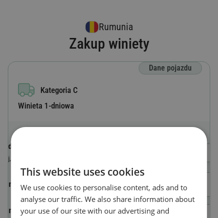
Rumunia
Zakup winiety
Dane pojazdu
Kategoria C
Winieta 1-dniowa
Kod kraju
Wybierz kraj
Kraj, w którym pojazd jest zarejestrowany
This website uses cookies
Numer tablicy rejestracyjnej
We use cookies to personalise content, ads and to
analyse our traffic. We also share information about
your use of our site with our advertising and
Numer identyfikacyjny