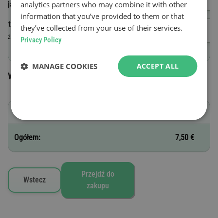
analytics partners who may combine it with other
pojazdu (VIN)
information that you’ve provided to them or that
Data rozpoczęcia ważności
they’ve collected from your use of their services.
Ważna do godziny 23:59 w dniu zakupu.
Privacy Policy
MANAGE COOKIES
ACCEPT ALL
Wybrane winiety drogowe
C - 1 dzień
7,50 €
Ogółem:
7,50 €
Przejdź do
Wstecz
zakupu