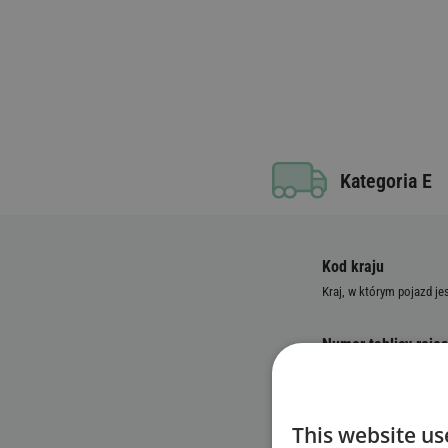
Kategoria E
Kod kraju
Kraj, w którym pojazd je
Numer tablicy rejes
Numer identyfikacy
This website us