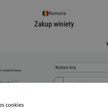
Rumunia
Zakup winiety
Wybierz kraj
st zarejestrowany
tracyjnej
jny pojazdu (VIN)
es cookies