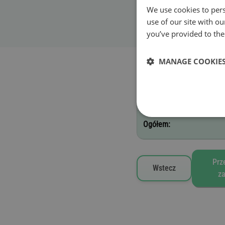
We use cookies to pers
Data rozpoczęcia w
use of our site with o
you’ve provided to them
Wybrane winiety drogow
MANAGE COOKIE
E - 12 miesięcy
Ogółem:
Prz
Wstecz
z