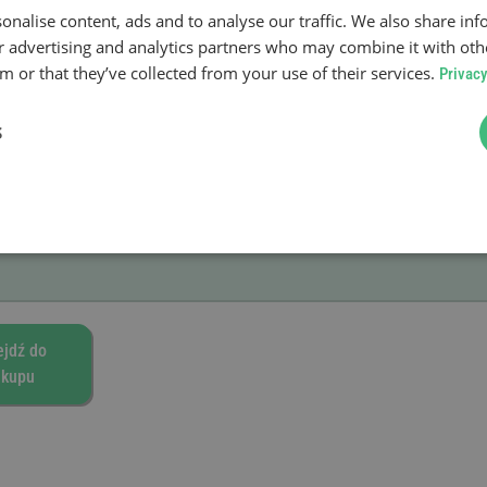
onalise content, ads and to analyse our traffic. We also share in
ażności
ur advertising and analytics partners who may combine it with oth
 or that they’ve collected from your use of their services.
Privacy
e
S
ejdź do
akupu