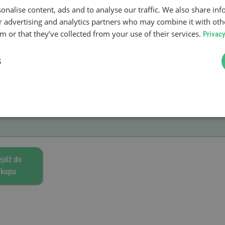
onalise content, ads and to analyse our traffic. We also share in
ażności
ur advertising and analytics partners who may combine it with oth
 or that they’ve collected from your use of their services.
Privacy
e
S
ejdź do
akupu