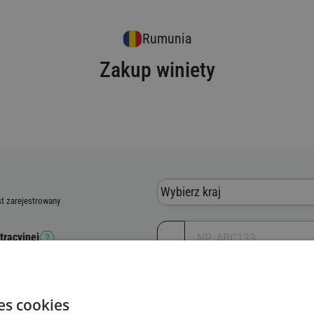
Rumunia
Zakup winiety
Wybierz kraj
st zarejestrowany
tracyjnej
jny pojazdu (VIN)
es cookies