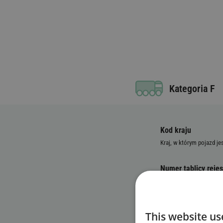
Kategoria F
Kod kraju
Kraj, w którym pojazd je
Numer tablicy rejes
Numer identyfikacy
This website us