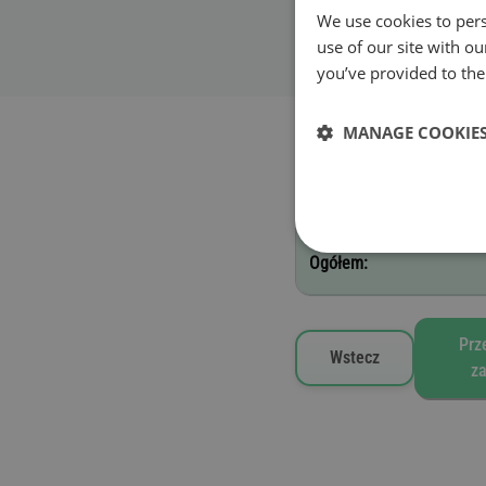
We use cookies to pers
Data rozpoczęcia w
use of our site with o
you’ve provided to them
Wybrane winiety drogow
MANAGE COOKIE
F - 1 tydzień
Ogółem:
Prz
Wstecz
z