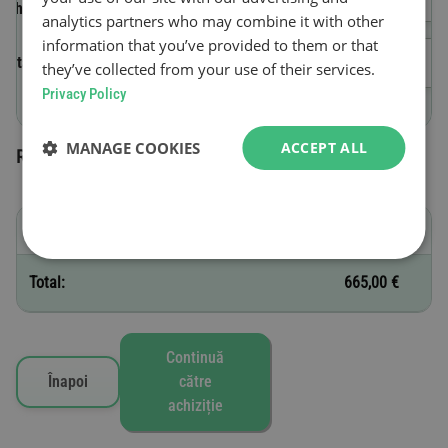
vehiculului (VIN)
analytics partners who may combine it with other
information that you’ve provided to them or that
Data de început a valabilității
they’ve collected from your use of their services.
Privacy Policy
MANAGE COOKIES
ACCEPT ALL
Roviniete selectate
D - 12 luni
665,00 €
Total:
665,00 €
Continuă
Înapoi
către
achiziție