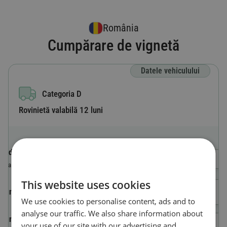
România
Cumpărare de vignetă
Datele vehiculului
Categoria D
Rovinietă valabilă 12 luni
Codul de țară
Selectează o tară
Țara în care este înmatriculat vehiculul.
This website uses cookies
Număr de înmatriculare
We use cookies to personalise content, ads and to
analyse our traffic. We also share information about
Numărul de identificare al
your use of our site with our advertising and