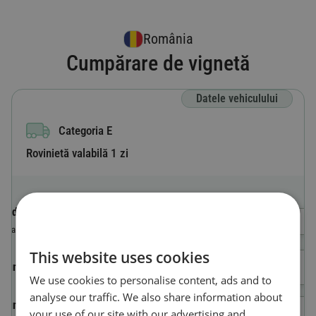
România
Cumpărare de vignetă
Datele vehiculului
Categoria E
Rovinietă valabilă 1 zi
Codul de țară
Selectează o tară
Țara în care este înmatriculat vehiculul.
This website uses cookies
Număr de înmatriculare
We use cookies to personalise content, ads and to
analyse our traffic. We also share information about
Numărul de identificare al
your use of our site with our advertising and