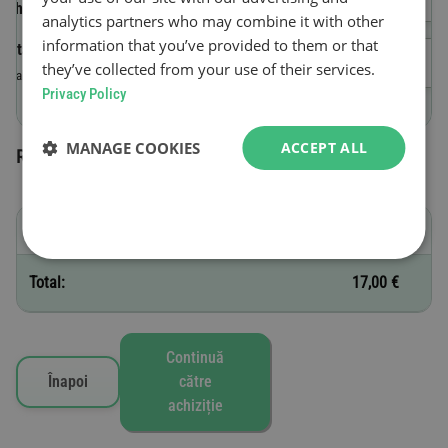
vehiculului (VIN)
analytics partners who may combine it with other
information that you’ve provided to them or that
Data de început a valabilității
they’ve collected from your use of their services.
Valabilă până la ora 23:59 după achiziție.
Privacy Policy
MANAGE COOKIES
ACCEPT ALL
Roviniete selectate
E - 1 zi
17,00 €
Total:
17,00 €
Continuă
Înapoi
către
achiziție