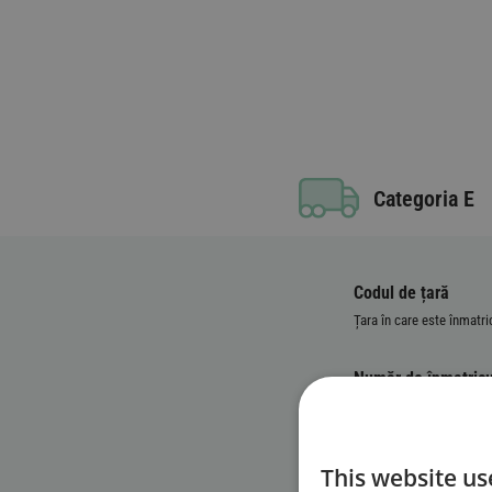
Categoria E
Codul de țară
Țara în care este înmatri
Număr de înmatricu
Numărul de identifi
This website us