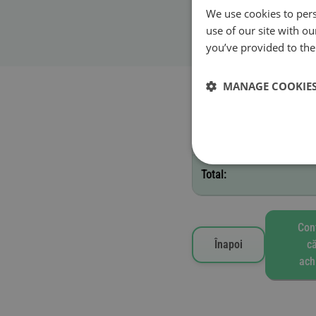
We use cookies to pers
Data de început a va
use of our site with o
you’ve provided to them
Roviniete selectate
MANAGE COOKIE
E - 1 săptămână
Total:
Con
Înapoi
că
achi