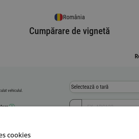
România
Cumpărare de vignetă
R
Selectează o tară
culat vehiculul.
lare
care al vehiculului (VIN)
es cookies