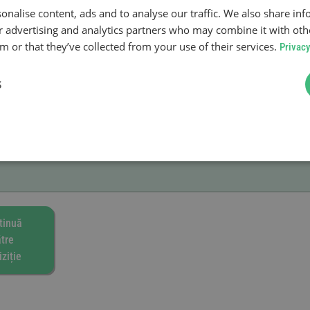
onalise content, ads and to analyse our traffic. We also share in
labilității
ur advertising and analytics partners who may combine it with oth
 or that they’ve collected from your use of their services.
Privacy
S
tinuă
tre
ziție