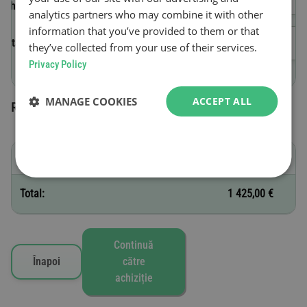
vehiculului (VIN)
analytics partners who may combine it with other
information that you’ve provided to them or that
Data de început a valabilității
they’ve collected from your use of their services.
Privacy Policy
MANAGE COOKIES
ACCEPT ALL
Roviniete selectate
F - 12 luni
1 425,00 €
Total:
1 425,00 €
Continuă
Înapoi
către
achiziție