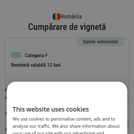
România
Cumpărare de vignetă
Datele vehiculului
Categoria F
Rovinietă valabilă 12 luni
Codul de țară
Selectează o tară
Țara în care este înmatriculat vehiculul.
This website uses cookies
Număr de înmatriculare
We use cookies to personalise content, ads and to
analyse our traffic. We also share information about
Numărul de identificare al
your use of our site with our advertising and