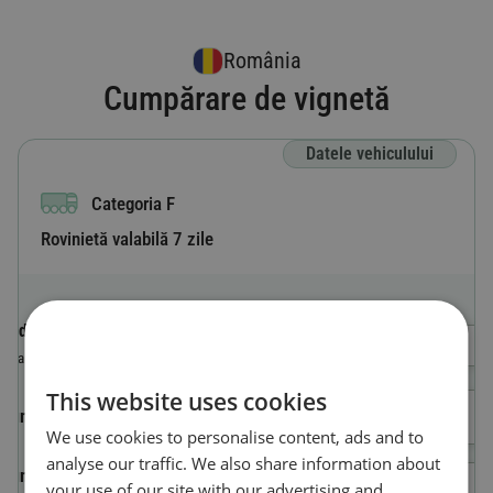
România
Cumpărare de vignetă
Datele vehiculului
Categoria F
Rovinietă valabilă 7 zile
Codul de țară
Selectează o tară
Țara în care este înmatriculat vehiculul.
This website uses cookies
Număr de înmatriculare
We use cookies to personalise content, ads and to
analyse our traffic. We also share information about
Numărul de identificare al
your use of our site with our advertising and