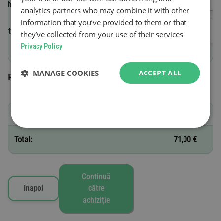
vehiculului (VIN)
analytics partners who may combine it with other
information that you’ve provided to them or that
Data de început a valabilității
they’ve collected from your use of their services.
Privacy Policy
MANAGE COOKIES
ACCEPT ALL
Roviniete selectate
F - 1 săptămână
71,00 €
Total:
71,00 €
Continuă
Înapoi
către
achiziție