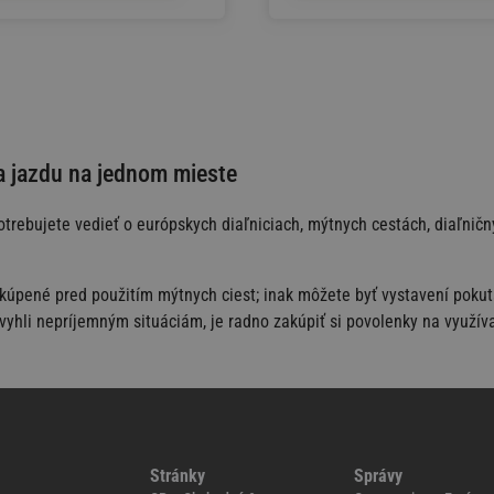
na jazdu na jednom mieste
 potrebujete vedieť o európskych diaľniciach, mýtnych cestách, diaľni
pené pred použitím mýtnych ciest; inak môžete byť vystavení pokutám,
vyhli nepríjemným situáciám, je radno zakúpiť si povolenky na využíva
Stránky
Správy