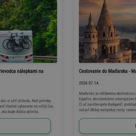
rievodca nálepkami na
Cestovanie do Maďarska - M
2026.07.14.
Maďarsko je obľúbenou destináciou 
kúpeľov, dovolenkármi smerujúcimi k
ko si užiť slobodu. Niet potreby
Či už navštevujete Budapešť, prehli
sť vlastné vybavenie na voľný čas,
súčasť dlhšej európskej cesty, cesto
aká bude ďalšia aktivita.