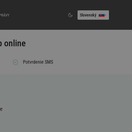
Slovenský
PRÁVY
 online
Potvrdenie SMS
ie