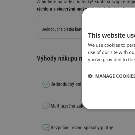
Zabudnite na rady a nálepky! Kúpte si svoju euró
rýchlo a s viacerými možnosťami platby!
Zvoľte si 
Jednoduchá platba kartou alebo
This website us
We use cookies to pers
use of our site with o
Výhody nákupu na Europe-Vignette.e
you’ve provided to them
MANAGE COOKIE
Jednoduchý online nákup
Multijazyčná zákaznícka podpora, rýchla sl
Bezpečné, rôzne spôsoby platby