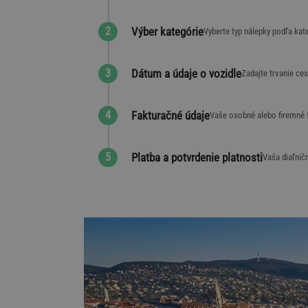
Výber kategórie
Vyberte typ nálepky podľa kat
Dátum a údaje o vozidle
Zadajte trvanie ces
Fakturačné údaje
Vaše osobné alebo firemné f
Platba a potvrdenie platnosti
Vaša diaľnič