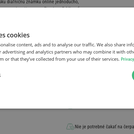
psku diaľničnú známku online jednoducho,
europe-vignette.eu, zvoľte si spoľahlivosť.
es cookies
onalise content, ads and to analyse our traffic. We also share in
ur advertising and analytics partners who may combine it with oth
u
 or that they’ve collected from your use of their services.
Privacy
S
Možnosť znovu poslať vignetu
užba
Nie je potrebné vytlačiť vignet
Nie je potrebné čakať na čerpa