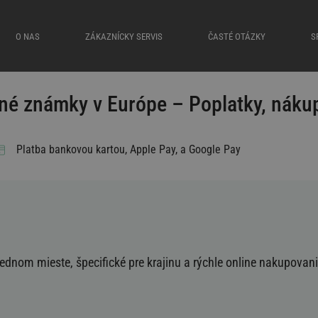
O NAS
ZÁKAZNÍCKY SERVIS
ČASTÉ OTÁZKY
S
čné známky v Európe – Poplatky, nákup
Platba bankovou kartou, Apple Pay
,
a
Google Pay
ednom mieste, špecifické pre krajinu a rýchle online nakupovan