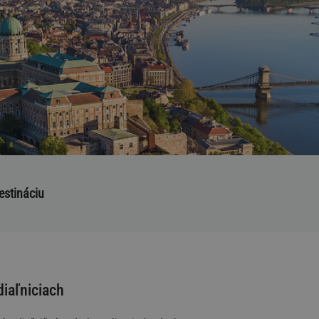
estináciu
iaľniciach