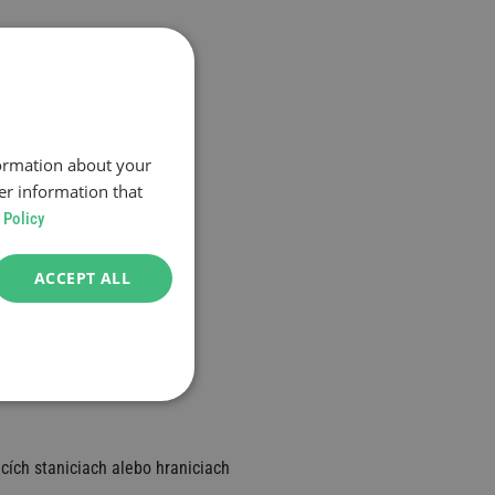
formation about your
er information that
 Policy
ACCEPT ALL
 e-mailom
u a nalepiť ju
cích staniciach alebo hraniciach