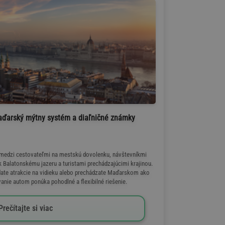
aďarský mýtny systém a diaľničné známky
medzi cestovateľmi na mestskú dovolenku, návštevníkmi
 Balatonskému jazeru a turistami prechádzajúcimi krajinou.
adate atrakcie na vidieku alebo prechádzate Maďarskom ako
vanie autom ponúka pohodlné a flexibilné riešenie.
Prečítajte si viac