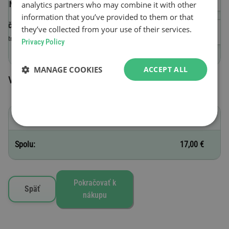
analytics partners who may combine it with other
(VIN)
information that you’ve provided to them or that
Začiatok platnosti
they’ve collected from your use of their services.
Platná do 23:59 hod. v deň nákupu.
Privacy Policy
MANAGE COOKIES
ACCEPT ALL
Vybrané známky
E - 1 deň
17,00 €
Spolu:
17,00 €
Pokračovať k
Späť
nákupu