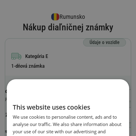
Rumunsko
Nákup diaľničnej známky
Údaje o vozidle
Kategória E
1-dňová známka
Kód krajiny
Vyberte krajinu
Krajina, kde je vozidlo registrované.
This website uses cookies
ŠPZ
We use cookies to personalise content, ads and to
analyse our traffic. We also share information about
your use of our site with our advertising and
Identifikačné číslo vozidla