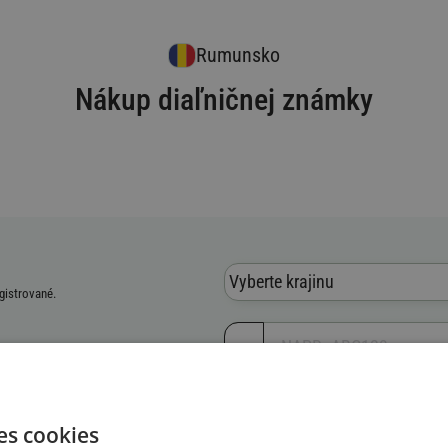
Rumunsko
Nákup diaľničnej známky
Vyberte krajinu
egistrované.
vozidla (VIN)
es cookies