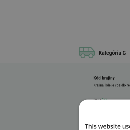
Kategória G
Kód krajiny
Krajina, kde je vozidlo r
ŠPZ
Identifikačné číslo 
This website us