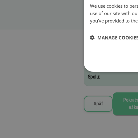
We use cookies to pers
Začiatok platnosti
use of our site with o
you’ve provided to them
MANAGE COOKIE
Vybrané známky
G - 1 týždeň
Spolu:
Pokračo
Späť
nák