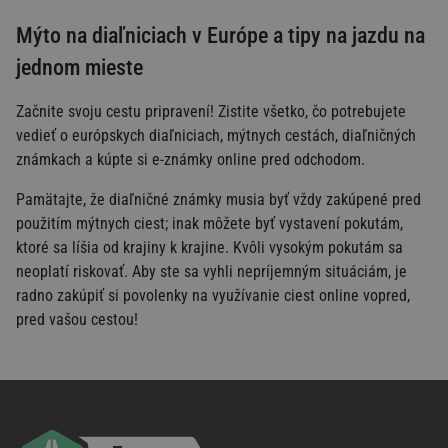
Mýto na diaľniciach v Európe a tipy na jazdu na
jednom mieste
Začnite svoju cestu pripravení! Zistite všetko, čo potrebujete
vedieť o európskych diaľniciach, mýtnych cestách, diaľničných
známkach a kúpte si e-známky online pred odchodom.
Pamätajte, že diaľničné známky musia byť vždy zakúpené pred
použitím mýtnych ciest; inak môžete byť vystavení pokutám,
ktoré sa líšia od krajiny k krajine. Kvôli vysokým pokutám sa
neoplatí riskovať. Aby ste sa vyhli nepríjemným situáciám, je
radno zakúpiť si povolenky na využívanie ciest online vopred,
pred vašou cestou!