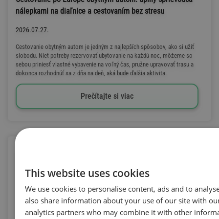
nálepkami na diaľnice a cestovaním bez stresu
2026.07.27.
Cestovanie obytným autom je jedným z najlepších spôsobov, ako si užiť
slobodu. Niet potreby rezervovať ubytovanie na každú noc, môžeme so
sebou priniesť vlastné vybavenie na voľný čas, pružne upravovať trasu a
dokonca rozhodnúť sa z dňa na deň, aká bude ďalšia aktivita.
Prečítajte si viac
This website uses cookies
We use cookies to personalise content, ads and to analyse
also share information about your use of our site with ou
analytics partners who may combine it with other informa