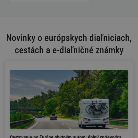
Novinky o európskych diaľniciach,
cestách a e-diaľničné známky
Cestovanie po Európe obytným autom: úplný sprievodca