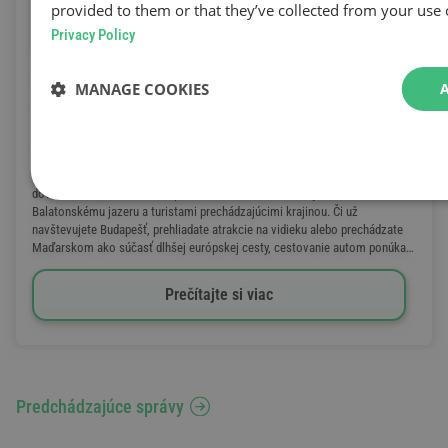
provided to them or that they’ve collected from your use o
Privacy Policy
Cestovanie do Maďarska - Maďarský mýtny systém a
MANAGE COOKIES
diaľničné známky
2026.07.14.
Maďarsko je obľúbenou destináciou medzi cestovateľmi na mestskú
dovolenku, návštevníkmi kúpeľov, dovolenkármi smerujúcimi k
Balatonskému jazeru a turistami prechádzajúcimi krajinou. Či už
navštevujete Budapešť, prehliadate atrakcie na vidieku alebo prechádzate
Maďarskom ako súčasť dlhšej európskej cesty, cestovanie autom ponúka
pohodlné a flexibilné riešenie.
Prečítajte si viac
Predchádzajúce správy