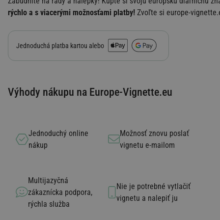
Zabudnite na rady a nálepky! Kúpte si svoju európsku diaľničnú z
rýchlo a s viacerými možnosťami platby!
Zvoľte si europe-vignette.e
Jednoduchá platba kartou alebo
Výhody nákupu na Europe-Vignette.eu
Jednoduchý online
Možnosť znovu poslať
nákup
vignetu e-mailom
Multijazyčná
Nie je potrebné vytlačiť
zákaznícka podpora,
vignetu a nalepiť ju
rýchla služba