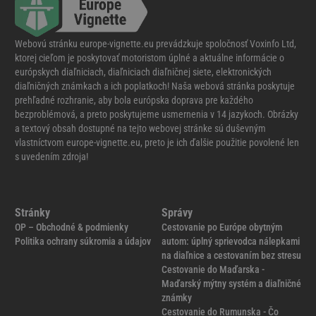
Webovú stránku europe-vignette.eu prevádzkuje spoločnosť Voxinfo Ltd,
ktorej cieľom je poskytovať motoristom úplné a aktuálne informácie o
európskych diaľniciach, diaľniciach diaľničnej siete, elektronických
diaľničných známkach a ich poplatkoch! Naša webová stránka poskytuje
prehľadné rozhranie, aby bola európska doprava pre každého
bezproblémová, a preto poskytujeme usmernenia v 14 jazykoch. Obrázky
a textový obsah dostupné na tejto webovej stránke sú duševným
vlastníctvom europe-vignette.eu, preto je ich ďalšie použitie povolené len
s uvedením zdroja!
Stránky
Správy
OP – Obchodné & podmienky
Cestovanie po Európe obytným
Politika ochrany súkromia a údajov
autom: úplný sprievodca nálepkami
na diaľnice a cestovaním bez stresu
Cestovanie do Maďarska -
Maďarský mýtny systém a diaľničné
známky
Cestovanie do Rumunska - Čo