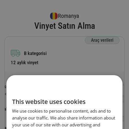
Romanya
Vinyet Satın Alma
Araç verileri
B kategorisi
12 aylık vinyet
Ülke kodu
Bir Ülke Seçin
Aracın kayıtlı olduğu ülke
This website uses cookies
Plaka numarası
We use cookies to personalise content, ads and to
analyse our traffic. We also share information about
your use of our site with our advertising and
Araç kimlik numarası (VIN)