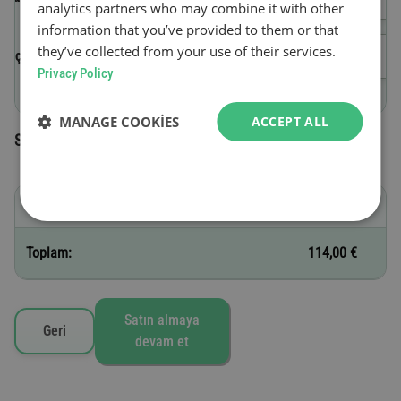
analytics partners who may combine it with other
information that you’ve provided to them or that
they’ve collected from your use of their services.
Geçerlilik başlangıç tarihi
Privacy Policy
MANAGE COOKIES
ACCEPT ALL
Seçilen vinyetler
B - 12 ay
114,00 €
Toplam:
114,00 €
Satın almaya
Geri
devam et