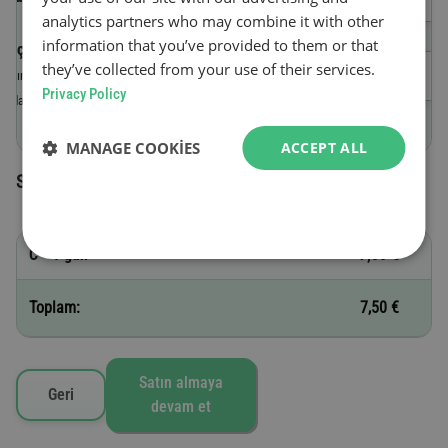
analytics partners who may combine it with other
information that you’ve provided to them or that
Geçerlilik başlangıç tarihi
they’ve collected from your use of their services.
Satın alma gününü takiben saat 23:59’a
Privacy Policy
kadar geçerlidir.
MANAGE COOKIES
ACCEPT ALL
Seçilen vinyetler
C - 1 gün
7,50 €
Toplam:
7,50 €
Satın almaya
Geri
devam et