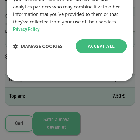
analytics partners who may combine it with other
information that you’ve provided to them or that
Geçerlilik başlangıç tarihi
they’ve collected from your use of their services.
Satın alma gününü takiben saat 23:59’a
Privacy Policy
kadar geçerlidir.
MANAGE COOKIES
ACCEPT ALL
Seçilen vinyetler
G - 1 gün
7,50 €
Toplam:
7,50 €
Satın almaya
Geri
devam et