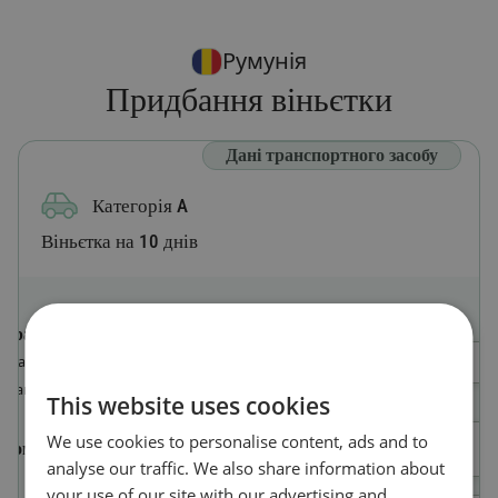
Румунія
Придбання віньєтки
Дані транспортного засобу
Категорія A
Віньєтка на 10 днів
Країна реєстрації
Оберіть країну
Країна, в якій зареєстровано
транспортний засіб
This website uses cookies
We use cookies to personalise content, ads and to
Номерний знак
analyse our traffic. We also share information about
your use of our site with our advertising and