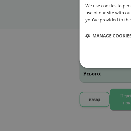
We use cookies to pers
Початок дії
use of our site with o
you’ve provided to them
MANAGE COOKIE
Вибрані віньєтки
A - 30 днів
Усього:
Пере
назад
пок