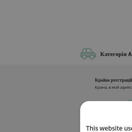
Категорія A
Країна реєстрації
Країна, в якій заре
Номерний знак
Ідентифікаційний
This website us