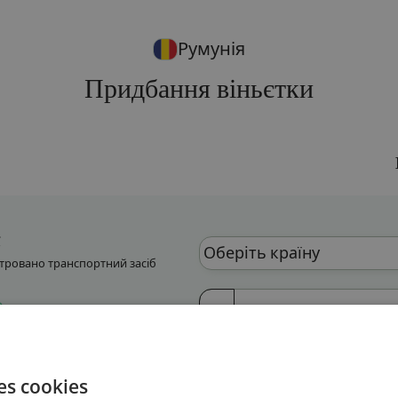
Румунія
Придбання віньєтки
Оберіть країну
єстровано транспортний засіб
 номер авто (VIN)
es cookies