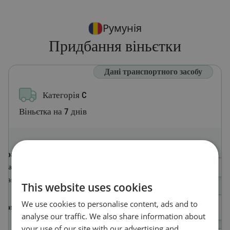
Румунія
Придбання віньєтки
Дані транспортного засобу
Категорія C
Віньєтка на 7 днів
Країна реєстрації
Оберіть країну
Країна, в якій зареєстровано
транспортний засіб
This website uses cookies
We use cookies to personalise content, ads and to
Номерний знак
analyse our traffic. We also share information about
your use of our site with our advertising and