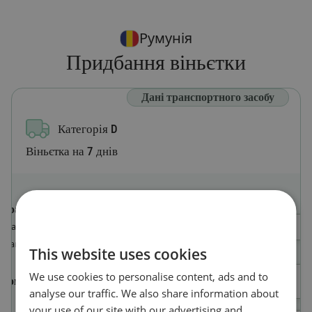
Румунія
Придбання віньєтки
Дані транспортного засобу
Категорія D
Віньєтка на 7 днів
Країна реєстрації
Оберіть країну
Країна, в якій зареєстровано
транспортний засіб
This website uses cookies
We use cookies to personalise content, ads and to
Номерний знак
analyse our traffic. We also share information about
your use of our site with our advertising and